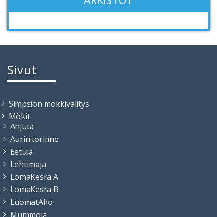
ARKISTOT
Sivut
Simpsiön mökkivälitys
Mökit
Anjuta
Aurinkorinne
Eetula
Lehtimaja
LomaKesra A
LomaKesra B
LuomatAho
Mummola