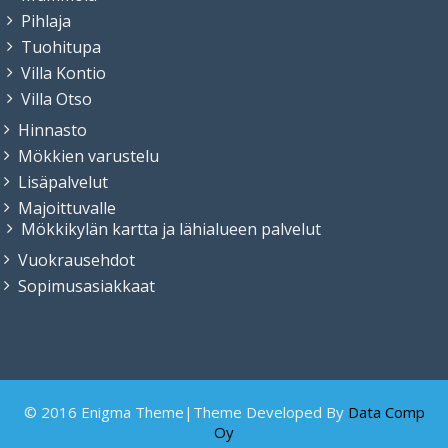
Pihlaja
Tuohitupa
Villa Kontio
Villa Otso
Hinnasto
Mökkien varustelu
Lisäpalvelut
Majoittuvalle
Mökkikylän kartta ja lähialueen palvelut
Vuokrausehdot
Sopimusasiakkaat
© 2016 Enigma Theme|Theme Developed By
Data Comp
Oy