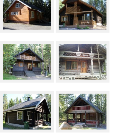
Anjuta
Eetula
Lehtimaja
Lomakesra
Maijanmaja
Pihlaja