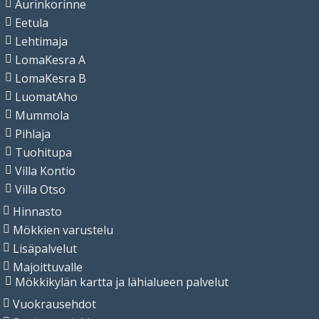
Aurinkorinne
Eetula
Lehtimaja
LomaKesra A
LomaKesra B
LuomatAho
Mummola
Pihlaja
Tuohitupa
Villa Kontio
Villa Otso
Hinnasto
Mökkien varustelu
Lisäpalvelut
Majoittuvalle
Mökkikylän kartta ja lähialueen palvelut
Vuokrausehdot