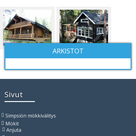
Toiska
Tuohitupa
ARKISTOT
Sivut
Simpsiön mökkivälitys
Mökit
Anjuta