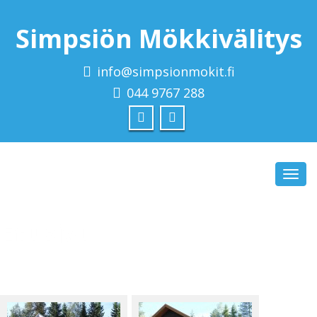
Simpsiön Mökkivälitys
info@simpsionmokit.fi
044 9767 288
Toggl
navig
Etusivu