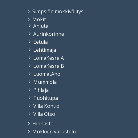
Simpsiön mökkivälitys
Mökit
Anjuta
Aurinkorinne
Eetula
Lehtimaja
LomaKesra A
LomaKesra B
LuomatAho
Mummola
Pihlaja
Tuohitupa
Villa Kontio
Villa Otso
Hinnasto
Mökkien varustelu