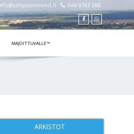
info@simpsionmokit.fi
044 9767 288
MAJOITTUVALLE
ARKISTOT