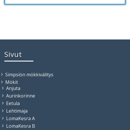
Sivut
Simpsiön mökkivälitys
Mökit
Anjuta
Aurinkorinne
Eetula
Lehtimaja
LomaKesra A
LomaKesra B