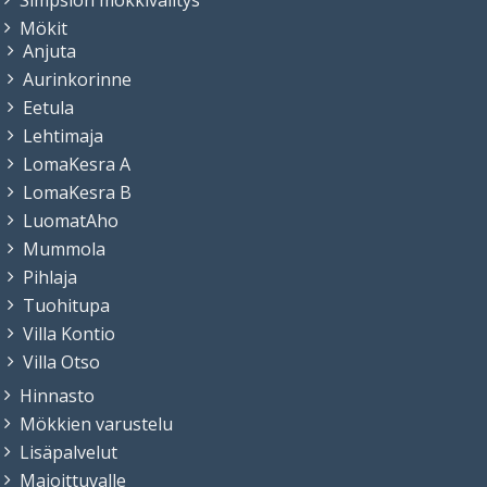
Mökit
Anjuta
Aurinkorinne
Eetula
Lehtimaja
LomaKesra A
LomaKesra B
LuomatAho
Mummola
Pihlaja
Tuohitupa
Villa Kontio
Villa Otso
Hinnasto
Mökkien varustelu
Lisäpalvelut
Majoittuvalle