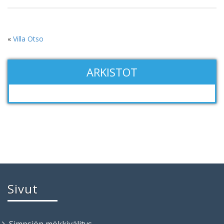
«
Villa Otso
ARKISTOT
Sivut
Simpsiön mökkivälitys