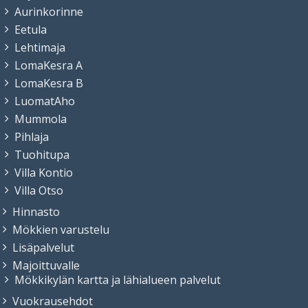
Aurinkorinne
Eetula
Lehtimaja
LomaKesra A
LomaKesra B
LuomatAho
Mummola
Pihlaja
Tuohitupa
Villa Kontio
Villa Otso
Hinnasto
Mökkien varustelu
Lisäpalvelut
Majoittuvalle
Mökkikylän kartta ja lähialueen palvelut
Vuokrausehdot