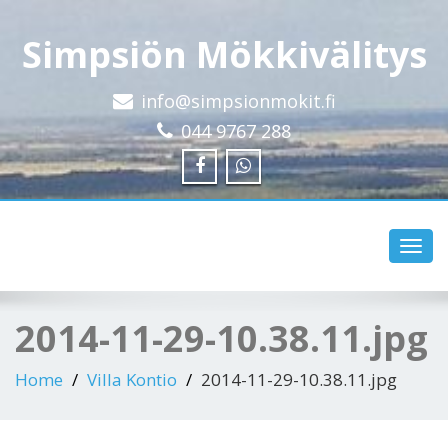
Simpsiön Mökkivälitys
info@simpsionmokit.fi
044 9767 288
Toggl
navig
2014-11-29-10.38.11.jpg
Home
Villa Kontio
2014-11-29-10.38.11.jpg