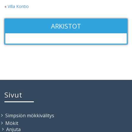
«
Villa Kontio
ARKISTOT
Sivut
Simpsiön mökkivälitys
Mökit
Anjuta