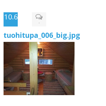
10.6.2014
-
tuohitupa_006_big.jpg