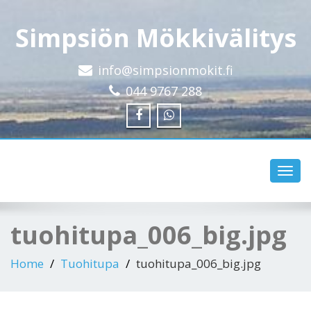
Simpsiön Mökkivälitys
info@simpsionmokit.fi
044 9767 288
Toggl
navig
tuohitupa_006_big.jpg
Home
Tuohitupa
tuohitupa_006_big.jpg