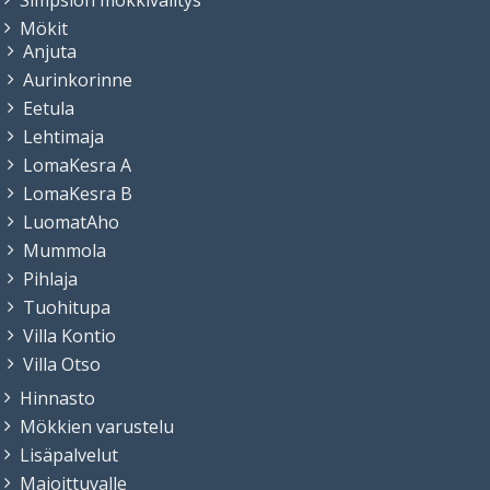
Mökit
Anjuta
Aurinkorinne
Eetula
Lehtimaja
LomaKesra A
LomaKesra B
LuomatAho
Mummola
Pihlaja
Tuohitupa
Villa Kontio
Villa Otso
Hinnasto
Mökkien varustelu
Lisäpalvelut
Majoittuvalle