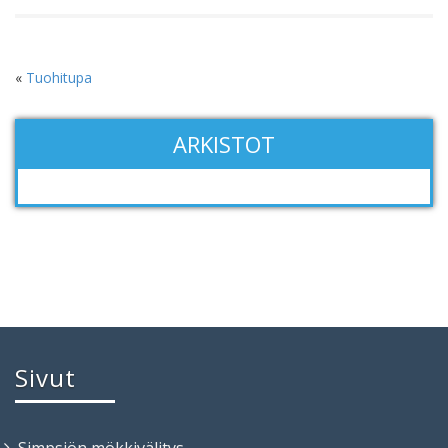
«
Tuohitupa
ARKISTOT
Sivut
Simpsiön mökkivälitys