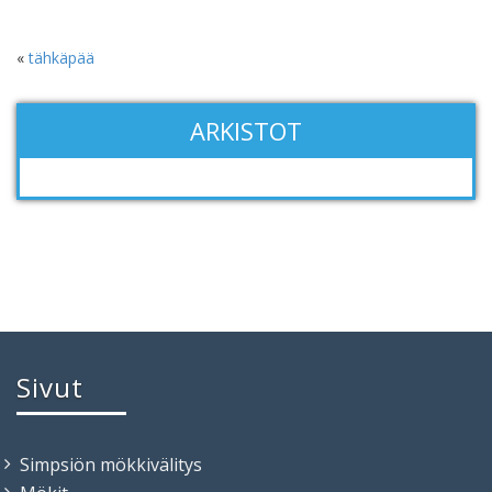
«
tähkäpää
ARKISTOT
Sivut
Simpsiön mökkivälitys