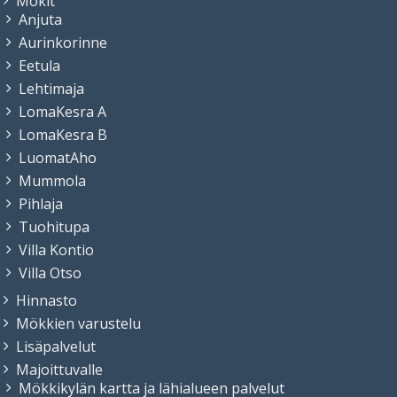
Mökit
Anjuta
Aurinkorinne
Eetula
Lehtimaja
LomaKesra A
LomaKesra B
LuomatAho
Mummola
Pihlaja
Tuohitupa
Villa Kontio
Villa Otso
Hinnasto
Mökkien varustelu
Lisäpalvelut
Majoittuvalle
Mökkikylän kartta ja lähialueen palvelut