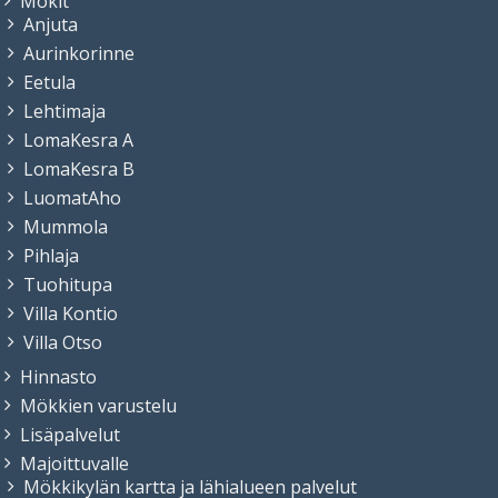
Mökit
Anjuta
Aurinkorinne
Eetula
Lehtimaja
LomaKesra A
LomaKesra B
LuomatAho
Mummola
Pihlaja
Tuohitupa
Villa Kontio
Villa Otso
Hinnasto
Mökkien varustelu
Lisäpalvelut
Majoittuvalle
Mökkikylän kartta ja lähialueen palvelut