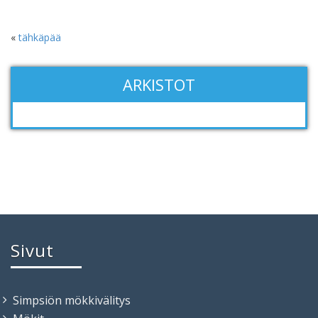
«
tähkäpää
ARKISTOT
Sivut
Simpsiön mökkivälitys