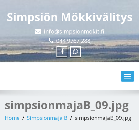
Simpsiön Mökkivälitys
info@simpsionmokit.fi
044 9767 288
Toggl
navig
simpsionmajaB_09.jpg
Home
Simpsiönmaja B
simpsionmajaB_09.jpg