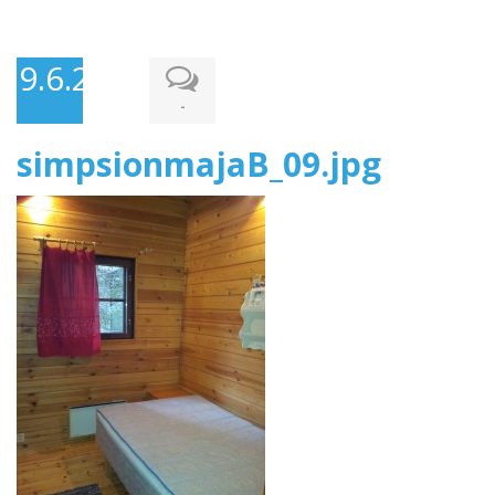
9.6.2014
-
simpsionmajaB_09.jpg