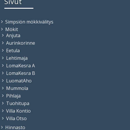
Sivut
Simpsiön mökkivälitys
Mökit
Anjuta
Aurinkorinne
Eetula
Lehtimaja
LomaKesra A
LomaKesra B
LuomatAho
Mummola
Pihlaja
Tuohitupa
Villa Kontio
Villa Otso
Hinnasto