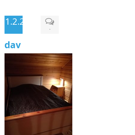
1.2.2018
-
dav