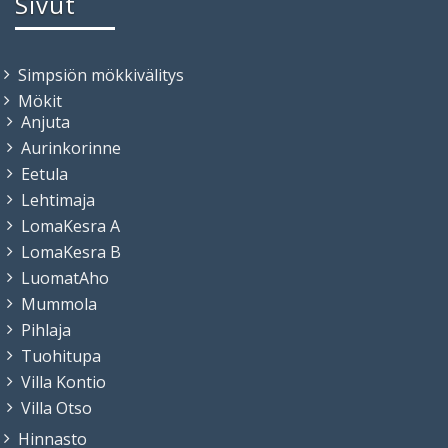
Sivut
Simpsiön mökkivälitys
Mökit
Anjuta
Aurinkorinne
Eetula
Lehtimaja
LomaKesra A
LomaKesra B
LuomatAho
Mummola
Pihlaja
Tuohitupa
Villa Kontio
Villa Otso
Hinnasto