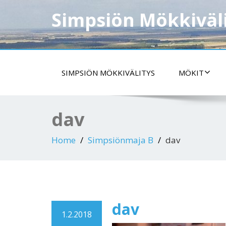
Simpsiön Mökkiväl
SIMPSIÖN MÖKKIVÄLITYS
MÖKIT
dav
Home
Simpsiönmaja B
dav
dav
1.2.2018