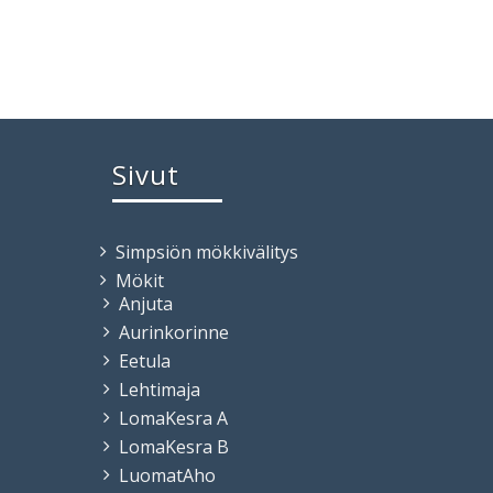
Sivut
Simpsiön mökkivälitys
Mökit
Anjuta
Aurinkorinne
Eetula
Lehtimaja
LomaKesra A
LomaKesra B
LuomatAho