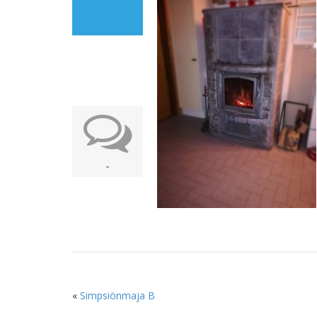
-
«
Simpsiönmaja B