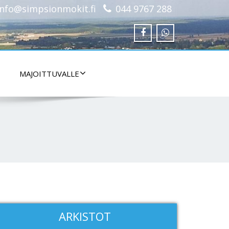
info@simpsionmokit.fi
044 9767 288
MAJOITTUVALLE
ARKISTOT