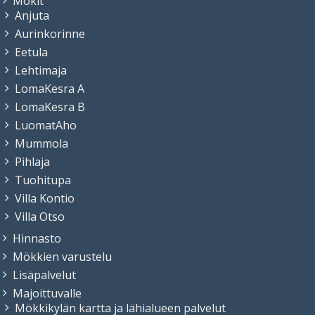
Mökit
Anjuta
Aurinkorinne
Eetula
Lehtimaja
LomaKesra A
LomaKesra B
LuomatAho
Mummola
Pihlaja
Tuohitupa
Villa Kontio
Villa Otso
Hinnasto
Mökkien varustelu
Lisäpalvelut
Majoittuvalle
Mökkikylän kartta ja lähialueen palvelut