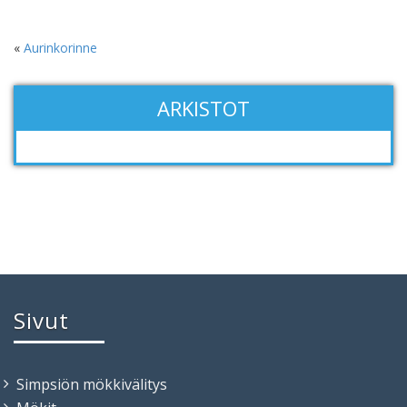
«
Aurinkorinne
ARKISTOT
Sivut
Simpsiön mökkivälitys